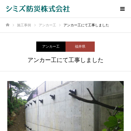
施工事例
アンカー工
アンカー工にて工事しました
ホーム
アンカー工
福井県
アンカー工にて工事しました