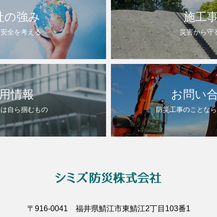
社の強み
施工
・安全を考える
災害から守
用情報
お問い
スは自ら掴むもの
防災工事のことなら
〒916-0041 福井県鯖江市東鯖江2丁目103番1