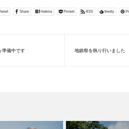
Tweet
Share
Hatena
Pocket
RSS
feedly
Pi
を準備中です
地鎮祭を執り行いました