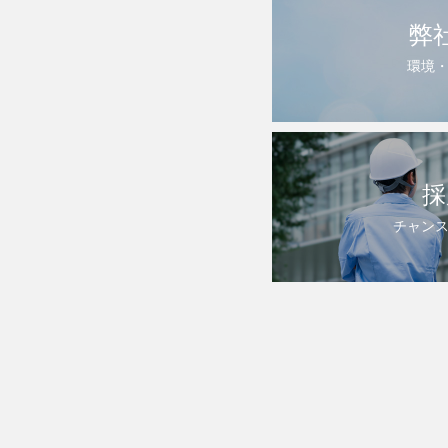
弊
環境
採
チャン